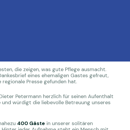
Gesten, die zeigen, was gute Pflege ausmacht.
ankesbrief eines ehemaligen Gastes gefreut,
e regionale Presse gefunden hat.
Dieter Petermann herzlich für seinen Aufenthalt
e und würdigt die liebevolle Betreuung unseres
 nahezu
400 Gäste
in unserer solitären
. Hinter jeder Aufnahme steht ein Mensch mit